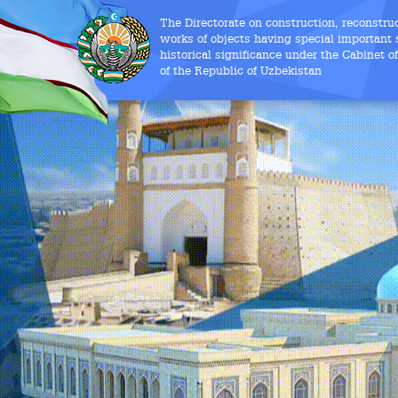
The Directorate on construction, reconstru
works of objects having special important s
historical significance under the Cabinet o
of the Republic of Uzbekistan