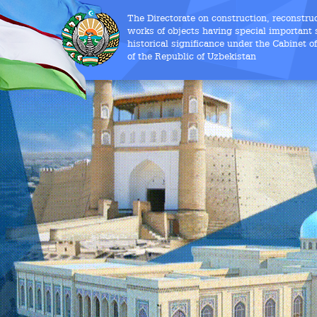
The Directorate on construction, reconstru
works of objects having special important s
historical significance under the Cabinet o
of the Republic of Uzbekistan