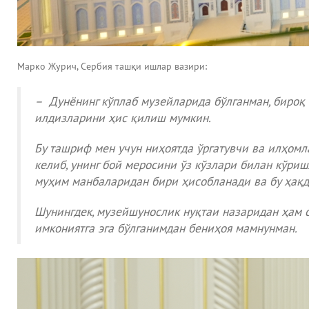
Марко Журич, Сербия ташқи ишлар вазири:
– Дунёнинг кўплаб музейларида бўлганман, бироқ 
илдизларини ҳис қилиш мумкин.
Бу ташриф мен учун ниҳоятда ўргатувчи ва илҳомл
келиб, унинг бой меросини ўз кўзлари билан кўриш
муҳим манбаларидан бири ҳисобланади ва бу ҳақд
Шунингдек, музейшунослик нуқтаи назаридан ҳам с
имкониятга эга бўлганимдан бениҳоя мамнунман.