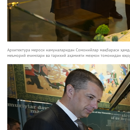
Архитектура мероси намуналаридан Сомонийлар мақбараси ҳамда 
меъморий ечимлари ва тарихий аҳамияти меҳмон томонидан юқо