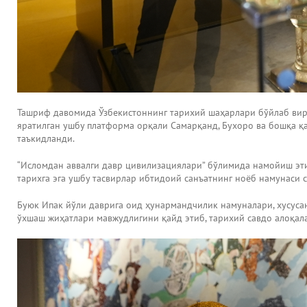
Ташриф давомида Ўзбекистоннинг тарихий шаҳарлари бўйлаб вирт
яратилган ушбу платформа орқали Самарқанд, Бухоро ва бошқа қ
таъкидланди.
“Исломдан аввалги давр цивилизациялари” бўлимида намойиш эти
тарихга эга ушбу тасвирлар ибтидоий санъатнинг ноёб намунаси
Буюк Ипак йўли даврига оид ҳунармандчилик намуналари, хусуса
ўхшаш жиҳатлари мавжудлигини қайд этиб, тарихий савдо алоқа