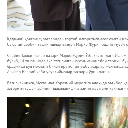
Қадимий қоятош суратларидан тортиб, алгоритмга асос солган и
буюрган Сербия ташқи ишлар вазири Марко Журич оддий музей са
Сербия Ташқи ишлар вазири Марко Журич Ўзбекистондаги Ислом ц
бўлиб, 14 та паннода акс эттирилган юртимизнинг бой тарихи, б
ёрдамида қўл меҳнати билан яратилган ушбу асарлар меҳмонда ка
Алишер Навоий каби улуғ сиймолар тасвири ўрин олган.
Вазир, айниқса, Муҳаммад Хоразмий меросига алоҳида эътибор қар
алгоритм тушунчасининг шаклланишига замин яратгани ҳақидаги 