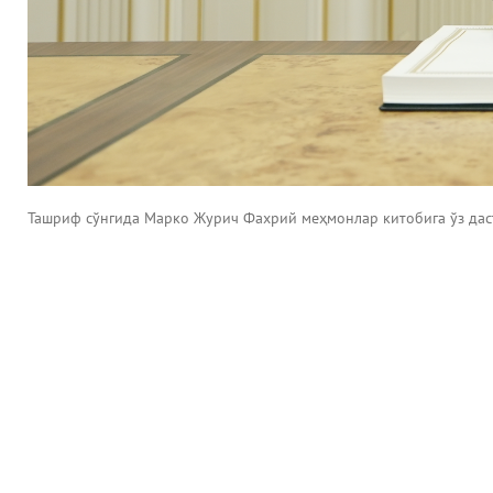
Ташриф сўнгида Марко Журич Фахрий меҳмонлар китобига ўз дас
новости
Музеи Узбекистана
Великие ученые
Международный научно исследовательский центр Имам Аль