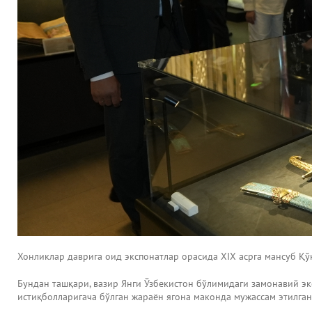
Хонликлар даврига оид экспонатлар орасида ХIХ асрга мансуб Қ
Бундан ташқари, вазир Янги Ўзбекистон бўлимидаги замонавий эк
истиқболларигача бўлган жараён ягона маконда мужассам этилга