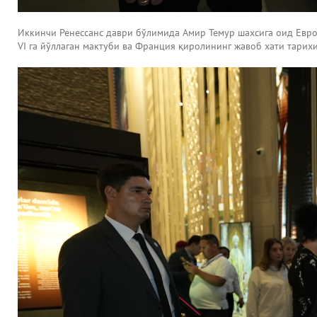
Иккинчи Ренессанс даври бўлимида Амир Темур шахсига оид Евро
VI га йўллаган мактуби ва Франция қиролининг жавоб хати тари