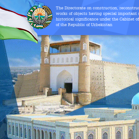
The Directorate on construction, reconstru
works of objects having special important s
historical significance under the Cabinet o
of the Republic of Uzbekistan