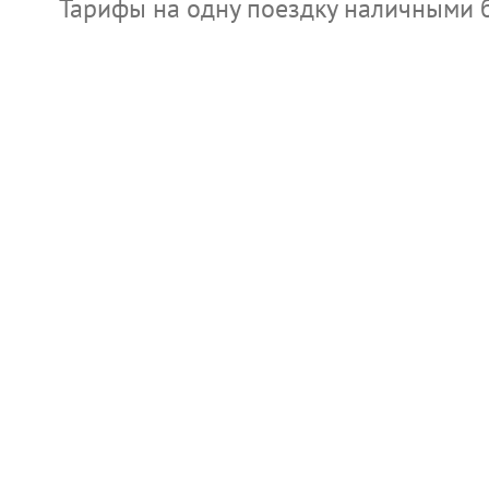
Тарифы на одну поездку наличными бу
новости
Музеи Узбекистана
Великие ученые
Международный научно исследовательский центр Имам Аль